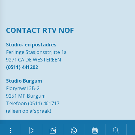
CONTACT RTV NOF
Studio- en postadres
Ferlinge Stasjonsstrjitte 1a
9271 CA DE WESTEREEN
(0511) 441202
Studio Burgum
Florynwei 3B-2
9251 MP Burgum
Telefoon (0511) 461717
(alleen op afspraak)
© 1989 - 2026 RTVNOF·
Contact
·
Tip de redactie
·
Ingezonden
brieven
·
Disclaimer
·
Privacy Statement RTV NOF
·
Vrijwilliger