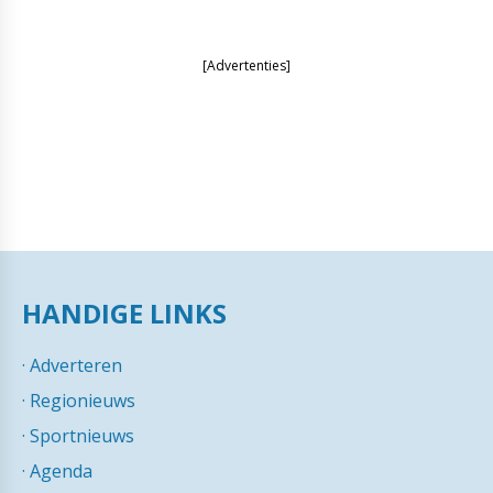
[Advertenties]
HANDIGE LINKS
·
Adverteren
·
Regionieuws
·
Sportnieuws
·
Agenda