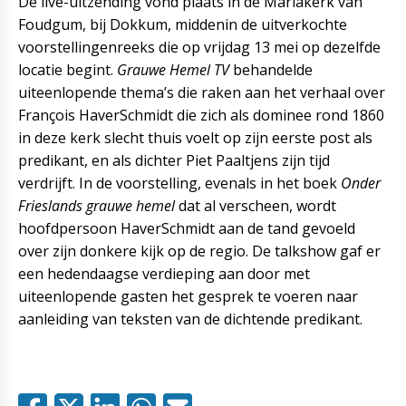
De live-uitzending vond plaats in de Mariakerk van
Foudgum, bij Dokkum, middenin de uitverkochte
voorstellingenreeks die op vrijdag 13 mei op dezelfde
locatie begint.
Grauwe Hemel TV
behandelde
uiteenlopende thema’s die raken aan het verhaal over
François HaverSchmidt die zich als dominee rond 1860
in deze kerk slecht thuis voelt op zijn eerste post als
predikant, en als dichter Piet Paaltjens zijn tijd
verdrijft. In de voorstelling, evenals in het boek
Onder
Frieslands grauwe hemel
dat al verscheen, wordt
hoofdpersoon HaverSchmidt aan de tand gevoeld
over zijn donkere kijk op de regio. De talkshow gaf er
een hedendaagse verdieping aan door met
uiteenlopende gasten het gesprek te voeren naar
aanleiding van teksten van de dichtende predikant.