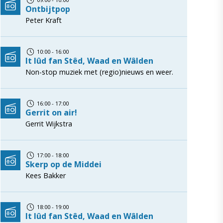
Ontbijtpop
Peter Kraft
10:00 - 16:00
It lûd fan Stêd, Waad en Wâlden
Non-stop muziek met (regio)nieuws en weer.
16:00 - 17:00
Gerrit on air!
Gerrit Wijkstra
17:00 - 18:00
Skerp op de Middei
Kees Bakker
18:00 - 19:00
It lûd fan Stêd, Waad en Wâlden