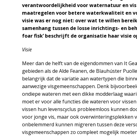
verantwoordelijkheid voor waternatuur en vis 
maatregelen voor betere waterkwaliteit en v
visie was er nog niet: over wat te willen berei
samenhang tussen de losse inrichtings- en beh
foar fisk’ beschrijft de organisatie haar visi
Visie
Meer dan de helft van de eigendommen van It Gea 
gebieden als de Alde Feanen, de Blauhúster Puollen
belangrijk dat de variatie aan watertypen die binne
aanwezige visgemeenschappen. Denk bijvoorbeeld
ondiepe wateren met een dikke modderlaag waarin
moet er voor alle functies die wateren voor visse
vissen hun levenscyclus probleemloos kunnen do
voor jonge vis, maar ook overwinteringsplekken van
onbelemmerd kunnen migreren tussen deze verschil
visgemeenschappen zo compleet mogelijk moeten z