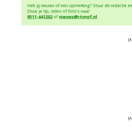
Heb jij nieuws of een opmerking? Stuur de redactie 
Stuur je tip, video of foto's naar:
0511-441202
of
nieuws@rtvnof.nl
.
[A
[A