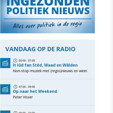
VANDAAG OP DE RADIO
00:00 - 07:00
It lûd fan Stêd, Waad en Wâlden
Non-stop muziek met (regio)nieuws en weer.
07:00 - 09:00
Op naar het Weekend
Peter Visser
09:00 - 10:00