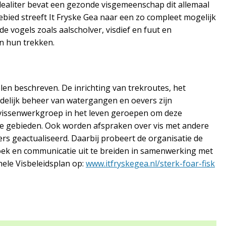
Idealiter bevat een gezonde visgemeenschap dit allemaal
 gebied streeft It Fryske Gea naar een zo compleet mogelijk
e vogels zoals aalscholver, visdief en fuut en
n hun trekken.
len beschreven. De inrichting van trekroutes, het
ndelijk beheer van watergangen en oevers zijn
n vissenwerkgroep in het leven geroepen om deze
de gebieden. Ook worden afspraken over vis met andere
ers geactualiseerd. Daarbij probeert de organisatie de
oek en communicatie uit te breiden in samenwerking met
hele Visbeleidsplan op:
www.itfryskegea.nl/sterk-foar-fisk