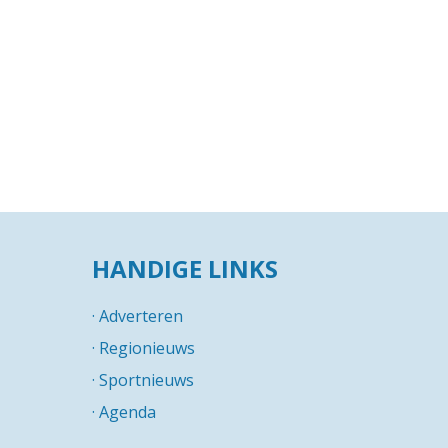
HANDIGE LINKS
·
Adverteren
·
Regionieuws
·
Sportnieuws
·
Agenda