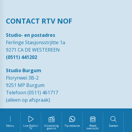
CONTACT RTV NOF
Studio- en postadres
Ferlinge Stasjonsstrjitte 1a
9271 CA DE WESTEREEN
(0511) 441202
Studio Burgum
Florynwei 3B-2
9251 MP Burgum
Telefoon (0511) 461717
(alleen op afspraak)
© 1989 - 2026 RTVNOF·
Contact
·
Tip de redactie
·
Ingezonden
brieven
·
Disclaimer
·
Privacy Statement RTV NOF
·
Vrijwilliger
worden?
Menu
Live Radio /
Uitzending
Tip redactie
Week
Zoeken
TV
gemist
overzicht