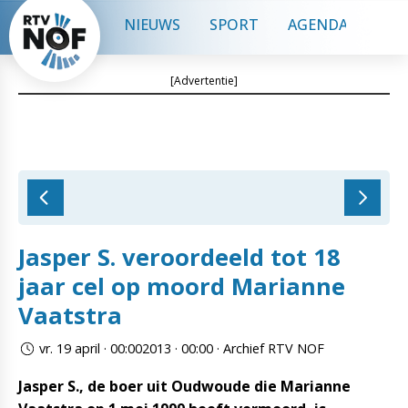
NIEUWS
SPORT
AGENDA
CON
[Advertentie]
Jasper S. veroordeeld tot 18
jaar cel op moord Marianne
Vaatstra
vr. 19 april · 00:002013 · 00:00 · Archief RTV NOF
Jasper S., de boer uit Oudwoude die Marianne