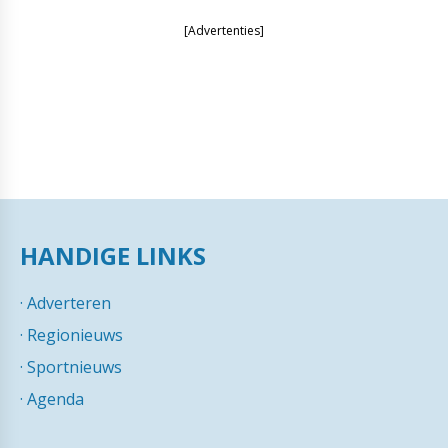
[Advertenties]
HANDIGE LINKS
·
Adverteren
·
Regionieuws
·
Sportnieuws
·
Agenda