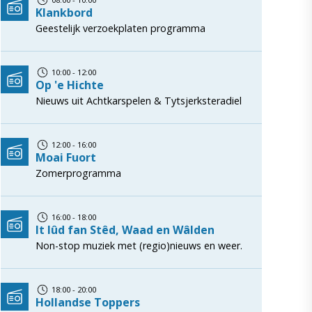
Klankbord
Geestelijk verzoekplaten programma
10:00 - 12:00
Op 'e Hichte
Nieuws uit Achtkarspelen & Tytsjerksteradiel
12:00 - 16:00
Moai Fuort
Zomerprogramma
16:00 - 18:00
It lûd fan Stêd, Waad en Wâlden
Non-stop muziek met (regio)nieuws en weer.
18:00 - 20:00
Hollandse Toppers