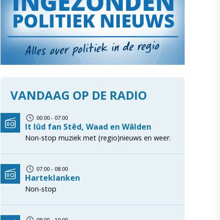
VANDAAG OP DE RADIO
00:00 - 07:00
It lûd fan Stêd, Waad en Wâlden
Non-stop muziek met (regio)nieuws en weer.
07:00 - 08:00
Harteklanken
Non-stop
08:00 - 10:00