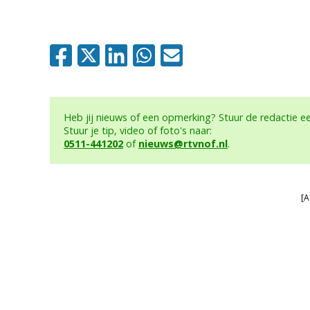
Heb jij nieuws of een opmerking? Stuur de redactie 
Stuur je tip, video of foto's naar:
0511-441202
of
nieuws@rtvnof.nl
.
[A