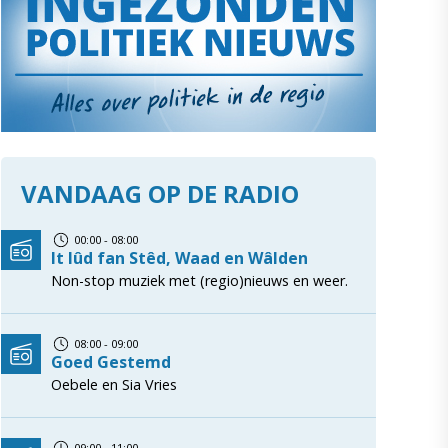
VANDAAG OP DE RADIO
00:00 - 08:00
It lûd fan Stêd, Waad en Wâlden
Non-stop muziek met (regio)nieuws en weer.
08:00 - 09:00
Goed Gestemd
Oebele en Sia Vries
09:00 - 11:00