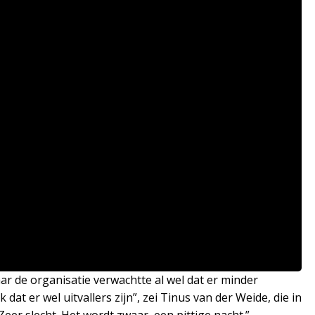
ar de organisatie verwachtte al wel dat er minder
at er wel uitvallers zijn”, zei Tinus van der Weide, die in
eer slecht. Het wordt zwaar, een pittige nacht.”