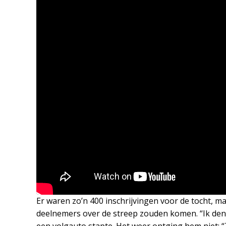
Er waren zo’n 400 inschrijvingen voor de tocht, ma
deelnemers over de streep zouden komen. “Ik denk d
een volgauto stapte. Het weer ontging hem niet: “Z