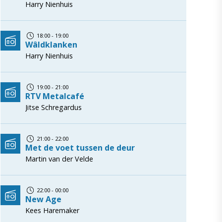
Harry Nienhuis
18:00 - 19:00
Wâldklanken
Harry Nienhuis
19:00 - 21:00
RTV Metalcafé
Jitse Schregardus
21:00 - 22:00
Met de voet tussen de deur
Martin van der Velde
22:00 - 00:00
New Age
Kees Haremaker