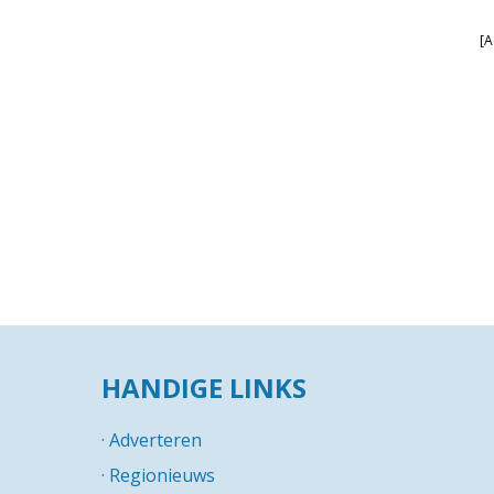
[A
HANDIGE LINKS
·
Adverteren
·
Regionieuws