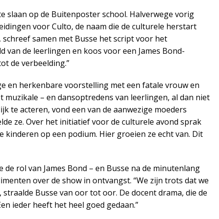
te slaan op de Buitenposter school. Halverwege vorig
dingen voor Culto, de naam die de culturele herstart
k, schreef samen met Busse het script voor het
reld van de leerlingen en koos voor een James Bond-
ot de verbeelding.”
ge en herkenbare voorstelling met een fatale vrouw en
 muzikale – en dansoptredens van leerlingen, al dan niet
jk te acteren, vond een van de aanwezige moeders
lde ze. Over het initiatief voor de culturele avond sprak
 de kinderen op een podium. Hier groeien ze echt van. Dit
lde de rol van James Bond – en Busse na de minutenlang
imenten over de show in ontvangst. “We zijn trots dat we
straalde Busse van oor tot oor. De docent drama, die de
“Een ieder heeft het heel goed gedaan.”