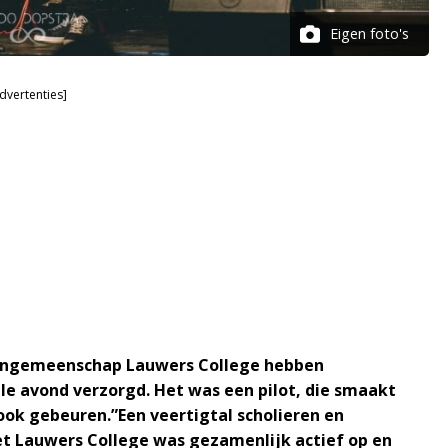
Eigen foto's
dvertenties]
olengemeenschap Lauwers College hebben
ele avond verzorgd. Het was een pilot, die smaakt
ook gebeuren.”Een veertigtal scholieren en
t Lauwers College was gezamenlijk actief op en