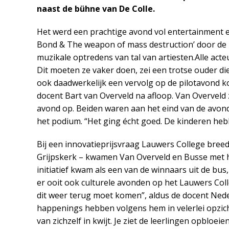
naast de bühne van De Colle.
Het werd een prachtige avond vol entertainment en
Bond & The weapon of mass destruction’ door de 
muzikale optredens van tal van artiesten.Alle act
Dit moeten ze vaker doen, zei een trotse ouder die
ook daadwerkelijk een vervolg op de pilotavond kom
docent Bart van Overveld na afloop. Van Overveld 
avond op. Beiden waren aan het eind van de avon
het podium. “Het ging écht goed. De kinderen heb
Bij een innovatieprijsvraag Lauwers College breed
Grijpskerk – kwamen Van Overveld en Busse met h
initiatief kwam als een van de winnaars uit de bu
er ooit ook culturele avonden op het Lauwers Coll
dit weer terug moet komen”, aldus de docent Neder
happenings hebben volgens hem in velerlei opzic
van zichzelf in kwijt. Je ziet de leerlingen opbloeien