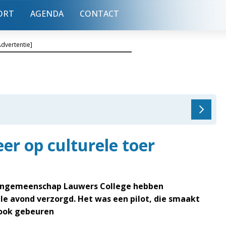
ORT
AGENDA
CONTACT
Advertentie]
er op culturele toer
olengemeenschap Lauwers College hebben
ele avond verzorgd. Het was een pilot, die smaakt
 ook gebeuren