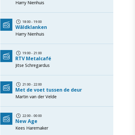
Harry Nienhuis
18:00 - 19:00
Wâldklanken
Harry Nienhuis
19:00 - 21:00
RTV Metalcafé
Jitse Schregardus
21:00 - 22:00
Met de voet tussen de deur
Martin van der Velde
22:00 - 00:00
New Age
Kees Haremaker