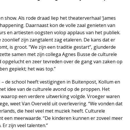
 show. Als rode draad liep het theaterverhaal ‘James
happening. Daarnaast kon de volle zaal genieten van
eurs en artiesten oogsten volop applaus van het publiek.
 zoonlief zijn zangtalent zag etaleren. De kans dat er
t, is groot. ”We zijn een traditie gestart”, glunderde
zette samen met zijn collega Agnes Busse de culturele
d opgelucht en zeer tevreden over de gang van zaken op
ben gepiekt; het was top.”
 – de school heeft vestigingen in Buitenpost, Kollum en
et idee van de culturele avond op de proppen. Het
s, waarop een verdere uitwerking volgde. Vroeger waren
ege, weet Van Overveld uit overlevering. “We vonden dat
lands, die heel veel met muziek heeft. Culturele
ht een meerwaarde. “De kinderen kunnen er zoveel meer
. Er zijn veel talenten.”