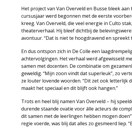
Het project van Van Overveld en Busse bleek aan 
cursusjaar werd begonnen met de eerste voorberei
kreeg. Van Overveld, die veel energie in Culto sta
theaterverhaal. Hij bleef dichtbij de belevingswe
avontuur. “Dat is niet te hoogdravend en spreekt t
En dus ontspon zich in De Colle een laagdrempeli
achtervolgingen. Het verhaal werd afgewisseld met
samen met docenten. De combinatie om gezamenli
geweldig. “Mijn zoon vindt dat superleuk”, zo verte
ze louter lovende woorden. “Dit zet ook letterlijk
maakt het speciaal en dit blijft ook hangen.”
Trots en heel blij namen Van Overveld – hij spee
durende staande ovatie voor álle acteurs de compl
dit samen met de leerlingen hebben mogen doen”, 
regie voerde, was blij dat alles zo gesmeerd liep. 