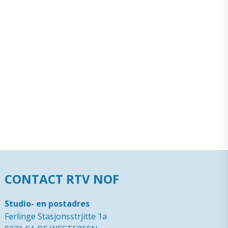
CONTACT RTV NOF
Studio- en postadres
Ferlinge Stasjonsstrjitte 1a