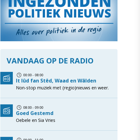
VANDAAG OP DE RADIO
00:00 - 08:00
It lûd fan Stêd, Waad en Wâlden
Non-stop muziek met (regio)nieuws en weer.
08:00 - 09:00
Goed Gestemd
Oebele en Sia Vries
09:00 - 11:00