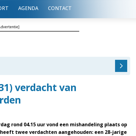
ORT
AGENDA
CONTACT
Advertentie]
31) verdacht van
arden
rdag rond 04.15 uur vond een mishandeling plaats op
e heeft twee verdachten aangehouden: een 28-jarige