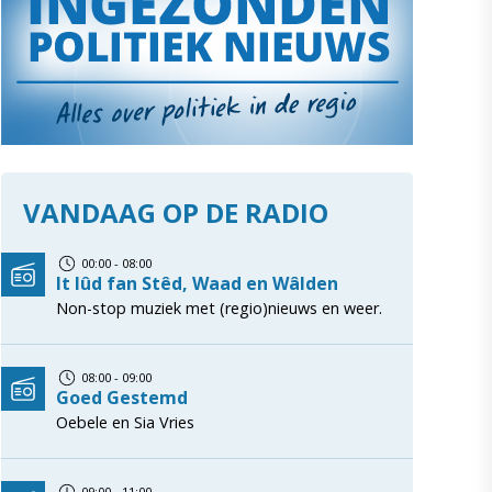
VANDAAG OP DE RADIO
00:00 - 08:00
It lûd fan Stêd, Waad en Wâlden
Non-stop muziek met (regio)nieuws en weer.
08:00 - 09:00
Goed Gestemd
Oebele en Sia Vries
09:00 - 11:00