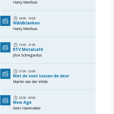
Harry Nienhuis
18:00 - 19:00
Wâldklanken
Harry Nienhuis
19:00 - 21:00
RTV Metalcafé
Jitse Schregardus
21:00 - 22:00
Met de voet tussen de deur
Martin van der Velde
22:00 - 00:00
New Age
Kees Haremaker