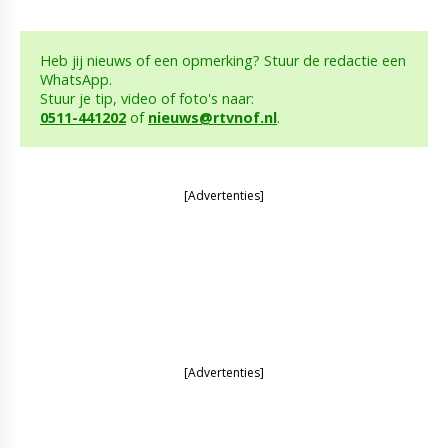
Heb jij nieuws of een opmerking? Stuur de redactie een
WhatsApp.
Stuur je tip, video of foto's naar:
0511-441202
of
nieuws@rtvnof.nl
.
[Advertenties]
[Advertenties]