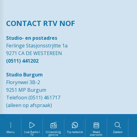
CONTACT RTV NOF
Studio- en postadres
Ferlinge Stasjonsstrjitte 1a
9271 CA DE WESTEREEN
(0511) 441202
Studio Burgum
Florynwei 3B-2
9251 MP Burgum
Telefoon (0511) 461717
(alleen op afspraak)
© 1989 - 2026 RTVNOF·
Contact
·
Tip de redactie
·
Ingezonden
brieven
·
Disclaimer
·
Privacy Statement RTV NOF
·
Vrijwilliger
worden?
Menu
Live Radio /
Uitzending
Tip redactie
Week
Zoeken
TV
gemist
overzicht