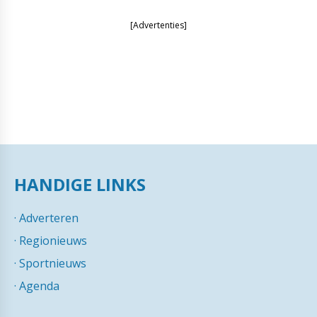
[Advertenties]
HANDIGE LINKS
·
Adverteren
·
Regionieuws
·
Sportnieuws
·
Agenda