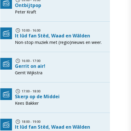
Ontbijtpop
Peter Kraft
10:00 - 16:00
It lûd fan Stêd, Waad en Wâlden
Non-stop muziek met (regio)nieuws en weer.
16:00 - 17:00
Gerrit on air!
Gerrit Wijkstra
17:00 - 18:00
Skerp op de Middei
Kees Bakker
18:00 - 19:00
It lûd fan Stêd, Waad en Wâlden