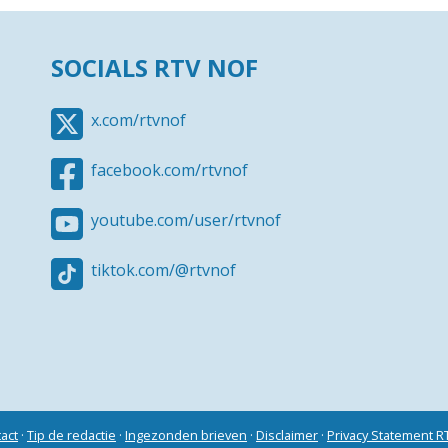
SOCIALS RTV NOF
x.com/rtvnof
facebook.com/rtvnof
youtube.com/user/rtvnof
tiktok.com/@rtvnof
act
·
Tip de redactie
·
Ingezonden brieven
·
Disclaimer
·
Privacy Statement 