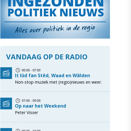
VANDAAG OP DE RADIO
00:00 - 07:00
It lûd fan Stêd, Waad en Wâlden
Non-stop muziek met (regio)nieuws en weer.
07:00 - 09:00
Op naar het Weekend
Peter Visser
09:00 - 10:00