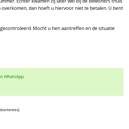
ummer. Echter kwamen zij later wel bij de bewoners thuis
n overkomen, dan hoeft u hiervoor niet te betalen. U bent
gecontroleerd. Mocht u hen aantreffen en de situatie
een WhatsApp.
dvertenties]