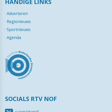
HANDIGE LINKS
·
Adverteren
·
Regionieuws
·
Sportnieuws
·
Agenda
SOCIALS RTV NOF
x.com/rtvnof