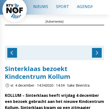
NIEUWS
SPORT
AGENDA
CON
[Advertentie]
Sinterklaas bezoekt
Kindcentrum Kollum
vr. 4 december · 14:342020 · 14:34 · Sake Beerstra
KOLLUM – Sinterklaas heeft vrijdag 4 december
een bezoek gebracht aan het nieuwe Kindcentrum
Kollum. Sinterklaas kwam op een zitmaaier