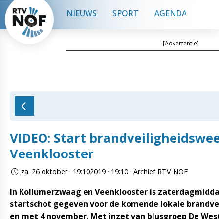
NIEUWS
SPORT
AGENDA
CON
[Advertentie]
VIDEO: Start brandveiligheidsw
Veenklooster
za. 26 oktober · 19:102019 · 19:10 · Archief RTV NOF
In Kollumerzwaag en Veenklooster is zaterdagmidda
startschot gegeven voor de komende lokale brandvei
en met 4 november. Met inzet van blusgroep De Wes