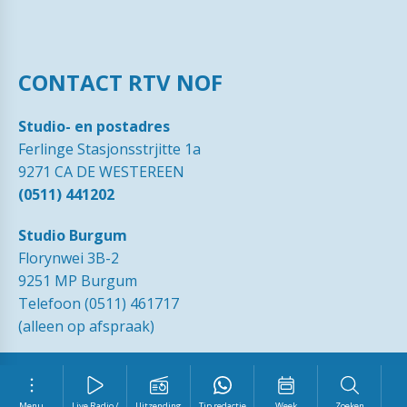
CONTACT RTV NOF
Studio- en postadres
Ferlinge Stasjonsstrjitte 1a
9271 CA DE WESTEREEN
(0511) 441202
Studio Burgum
Florynwei 3B-2
9251 MP Burgum
Telefoon (0511) 461717
(alleen op afspraak)
© 1989 - 2026 RTVNOF·
Contact
·
Tip de redactie
·
Ingezonden
brieven
·
Disclaimer
·
Privacy Statement RTV NOF
·
Vrijwilliger
Menu
Live Radio /
Uitzending
Tip redactie
Week
Zoeken