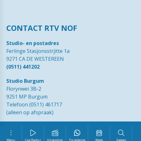
CONTACT RTV NOF
Studio- en postadres
Ferlinge Stasjonsstrjitte 1a
9271 CA DE WESTEREEN
(0511) 441202
Studio Burgum
Florynwei 3B-2
9251 MP Burgum
Telefoon (0511) 461717
(alleen op afspraak)
© 1989 - 2026 RTVNOF·
Contact
·
Tip de redactie
·
Ingezonden
brieven
·
Disclaimer
·
Privacy Statement RTV NOF
·
Vrijwilliger
worden?
Menu
Live Radio /
Uitzending
Tip redactie
Week
Zoeken