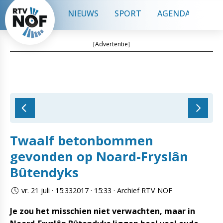
NIEUWS
SPORT
AGENDA
CON
[Advertentie]
Twaalf betonbommen
gevonden op Noard-Fryslân
Bûtendyks
vr. 21 juli · 15:332017 · 15:33 · Archief RTV NOF
Je zou het misschien niet verwachten, maar in