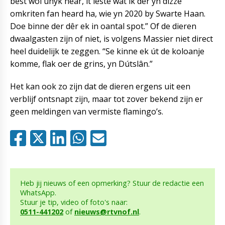
best wol unyk hear, it lêste wat ik der yn dizze
omkriten fan heard ha, wie yn 2020 by Swarte Haan.
Doe binne der dêr ek in oantal spot.” Of de dieren
dwaalgasten zijn of niet, is volgens Massier niet direct
heel duidelijk te zeggen. “Se kinne ek út de koloanje
komme, flak oer de grins, yn Dútslân.”
Het kan ook zo zijn dat de dieren ergens uit een
verblijf ontsnapt zijn, maar tot zover bekend zijn er
geen meldingen van vermiste flamingo’s.
Heb jij nieuws of een opmerking? Stuur de redactie een
WhatsApp.
Stuur je tip, video of foto's naar:
0511-441202
of
nieuws@rtvnof.nl
.