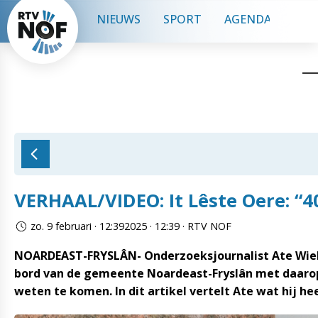
NIEUWS
SPORT
AGENDA
CON
VERHAAL/VIDEO: It Lêste Oere: “4
zo. 9 februari · 12:392025 · 12:39 · RTV NOF
NOARDEAST-FRYSLÂN- Onderzoeksjournalist Ate Wielst
bord van de gemeente Noardeast-Fryslân met daarop 
weten te komen. In dit artikel vertelt Ate wat hij he