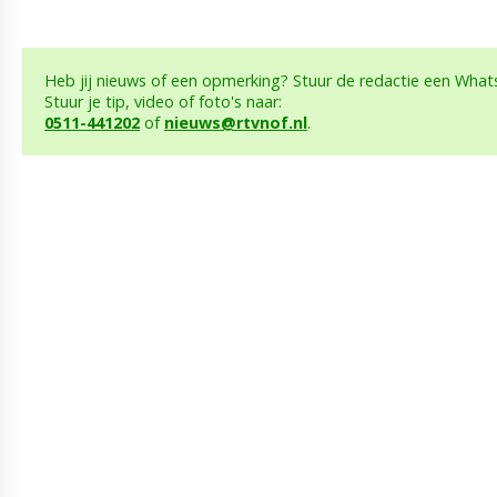
Heb jij nieuws of een opmerking? Stuur de redactie een What
Stuur je tip, video of foto's naar:
0511-441202
of
nieuws@rtvnof.nl
.