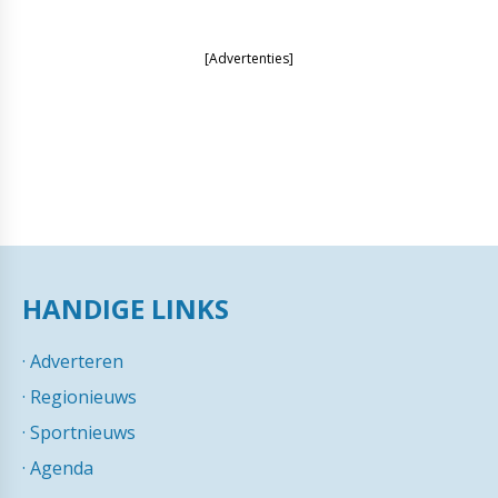
[Advertenties]
HANDIGE LINKS
·
Adverteren
·
Regionieuws
·
Sportnieuws
·
Agenda