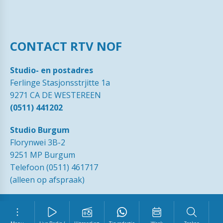
CONTACT RTV NOF
Studio- en postadres
Ferlinge Stasjonsstrjitte 1a
9271 CA DE WESTEREEN
(0511) 441202
Studio Burgum
Florynwei 3B-2
9251 MP Burgum
Telefoon (0511) 461717
(alleen op afspraak)
© 1989 - 2026 RTVNOF·
Contact
·
Tip de redactie
·
Ingezonden
brieven
·
Disclaimer
·
Privacy Statement RTV NOF
·
Vrijwilliger