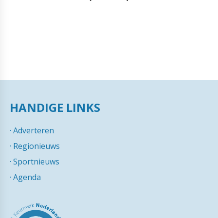
HANDIGE LINKS
·
Adverteren
·
Regionieuws
·
Sportnieuws
·
Agenda