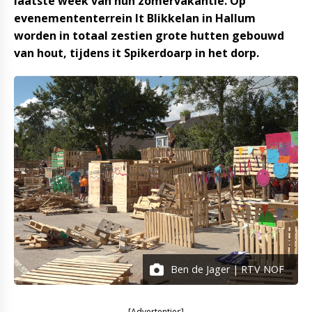
laatste week van hun zomervakantie. Op
evenemententerrein It Blikkelan in Hallum
worden in totaal zestien grote hutten gebouwd
van hout, tijdens it Spikerdoarp in het dorp.
Ben de Jager | RTV NOF
[Advertenties]