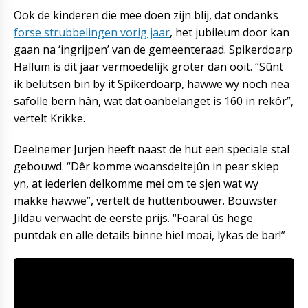
Ook de kinderen die mee doen zijn blij, dat ondanks
forse strubbelingen vorig jaar
, het jubileum door kan
gaan na ‘ingrijpen’ van de gemeenteraad. Spikerdoarp
Hallum is dit jaar vermoedelijk groter dan ooit. “Sûnt
ik belutsen bin by it Spikerdoarp, hawwe wy noch nea
safolle bern hân, wat dat oanbelanget is 160 in rekôr”,
vertelt Krikke.
Deelnemer Jurjen heeft naast de hut een speciale stal
gebouwd. “Dêr komme woansdeitejûn in pear skiep
yn, at iederien delkomme mei om te sjen wat wy
makke hawwe”, vertelt de huttenbouwer. Bouwster
Jildau verwacht de eerste prijs. “Foaral ús hege
puntdak en alle details binne hiel moai, lykas de bar!”