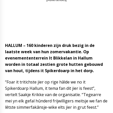
HALLUM – 160 kinderen zijn druk bezig in de
laatste week van hun zomervakantie. Op
evenemententerrein It Blikkelan in Hallum
worden in totaal zestien grote hutten gebouwd
van hout, tijdens it Spikerdoarp in het dorp.
“Foar it tritichste jier op rige hâlde we no it
Spikerdoarp Hallum, it tema fan dit jier is feest”,
vertelt Saakje Krikke van de organisatie. “Tegearre
mei yn elk gefal hûnderd frijwilligers meitsje we fan de
lêtste simmerfakânsje-wike elts jier in grut feest.”