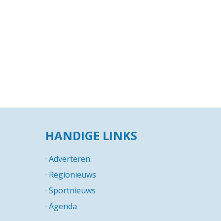
HANDIGE LINKS
·
Adverteren
·
Regionieuws
·
Sportnieuws
·
Agenda