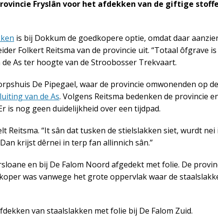
rovincie Fryslân voor het afdekken van de giftige stoff
kken
is bij Dokkum de goedkopere optie, omdat daar aanzien
eider Folkert Reitsma van de provincie uit. “Totaal ôfgrave is
n de As ter hoogte van de Stroobosser Trekvaart.
rpshuis De Pipegael, waar de provincie omwonenden op d
uiting van de As
. Volgens Reitsma bedenken de provincie e
is nog geen duidelijkheid over een tijdpad.
t Reitsma. “It sân dat tusken de stielslakken siet, wurdt nei 
Dan krijst dêrnei in terp fan allinnich sân.”
arsloane en bij De Falom Noord afgedekt met folie. De provin
dkoper was vanwege het grote oppervlak waar de staalslakk
ekken van staalslakken met folie bij De Falom Zuid.