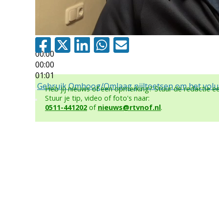
00:00
00:00
01:01
Gebruik Omhoog/Omlaag pijltoetsen om het volum
Heb jij nieuws of een opmerking? Stuur de redactie 
Stuur je tip, video of foto's naar:
0511-441202
of
nieuws@rtvnof.nl
.