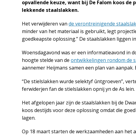
opvallende keuze, want bij De Falom koos de p
lekkende staalslakken.
Het verwijderen van
de verontreinigende staalsla
minder van het materiaal is gebruikt, legt projectl
goedkeapste oplossing.” De staalslakken liggen i
Woensdagavond was er een informatieavond in do
hoogte stelde van de
ontwikkelingen rondom de sl
aannemer Heijmans samen een plan van aanpak. Er 
“De stielslakken wurde selektyf ûntgroeven”, vertel
ferwiderjen fan de stielslakken opnij yn de As lein. 
Het afgelopen jaar zijn de staalslakken bij de Dw
koos destijds voor deze oplossing omdat die goe
lagen.
Op 18 maart starten de werkzaamheden aan het afd