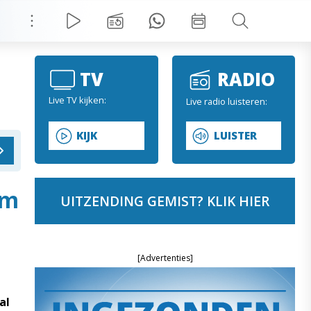
TV
RADIO
Live TV kijken:
Live radio luisteren:
KIJK
LUISTER
um
UITZENDING GEMIST? KLIK HIER
[Advertenties]
al