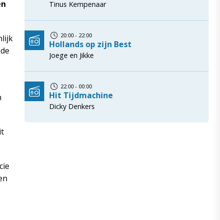
en
Tinus Kempenaar
20:00 - 22:00
lijk
Hollands op zijn Best
 de
Joege en Jikke
e
22:00 - 00:00
Hit Tijdmachine
n
Dicky Denkers
it
cie
en