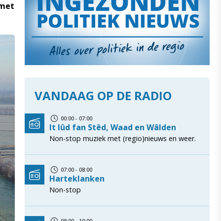
 met
VANDAAG OP DE RADIO
00:00 - 07:00
It lûd fan Stêd, Waad en Wâlden
Non-stop muziek met (regio)nieuws en weer.
07:00 - 08:00
Harteklanken
Non-stop
08:00 - 10:00