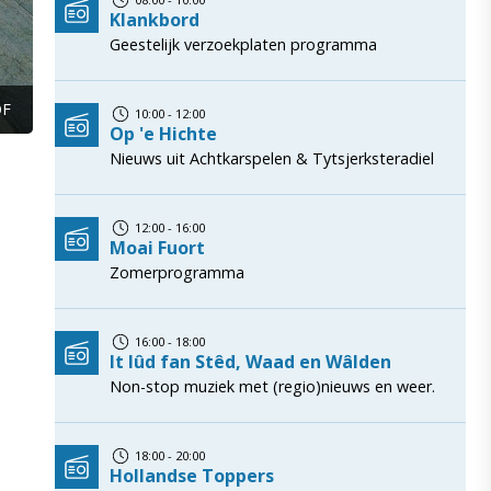
Klankbord
Geestelijk verzoekplaten programma
OF
10:00 - 12:00
Op 'e Hichte
Nieuws uit Achtkarspelen & Tytsjerksteradiel
12:00 - 16:00
Moai Fuort
Zomerprogramma
16:00 - 18:00
It lûd fan Stêd, Waad en Wâlden
Non-stop muziek met (regio)nieuws en weer.
18:00 - 20:00
Hollandse Toppers