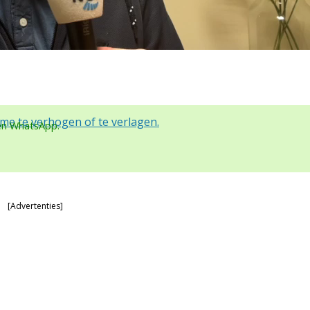
e te verhogen of te verlagen.
een WhatsApp.
[Advertenties]