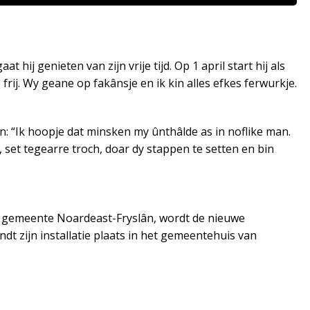
 hij genieten van zijn vrije tijd. Op 1 april start hij als
rij. Wy geane op fakânsje en ik kin alles efkes ferwurkje.
: “Ik hoopje dat minsken my ûnthâlde as in noflike man.
, set tegearre troch, doar dy stappen te setten en bin
e gemeente Noardeast-Fryslân, wordt de nieuwe
dt zijn installatie plaats in het gemeentehuis van