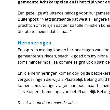
gemeente Achtkarspelen en is het tijd voor e
Een gezellige afsluitende middag voor burgemees
Buitenpost: “Nettsjinsteande dat we it al langere tii
prachtich om te sjen dat der sa folle minsken ko
ôfslute te meien, dat is moai.”
Herinneringen
En, op zo’n middag komen herinneringen van door 
gemeentehûs rieden, seach ik goed om my hinne. I
soms minder moai, sa komme se grif út op sa’n dei
En, die herinneringen komen ook bij de bezoekers
vergaderingen die wij als Plaatselijk Belang altij
komen soms lastige vragen aan bod, maar hij heeft 
Tilly Kuipers-Kamminga van het Plaatselijk Belang
De tekst loopt door onder de video: