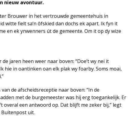
en nieuw avontuur.
ter Brouwer in het vertrouwde gemeentehuis in
d witte fielt sa’n ôfskied dan dochs ek apart. Ik fyn it
mme en ek ynwenners út de gemeente. Om it op dy wize
de jaren heen weer naar boven: “Doe’t wy nei it
k hie in oantinken oan elk plak wy foarby. Soms moai,
.”
 van de afscheidsreceptie naar boven: “In de
d hadden met de burgemeester was hij erg toegankelijk. Er
overal een antwoord op. Dat blijft me zeker bij,” legt
 Buitenpost uit.