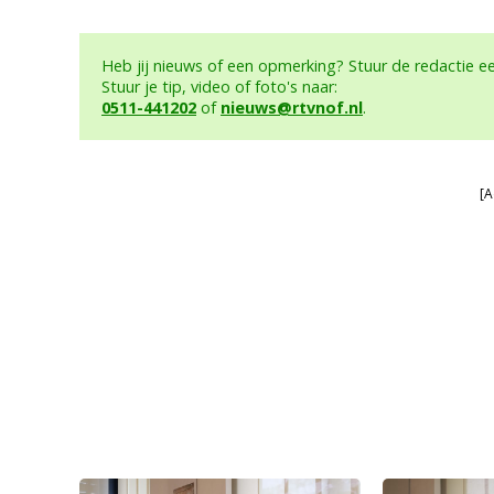
Heb jij nieuws of een opmerking? Stuur de redactie 
Stuur je tip, video of foto's naar:
0511-441202
of
nieuws@rtvnof.nl
.
[A