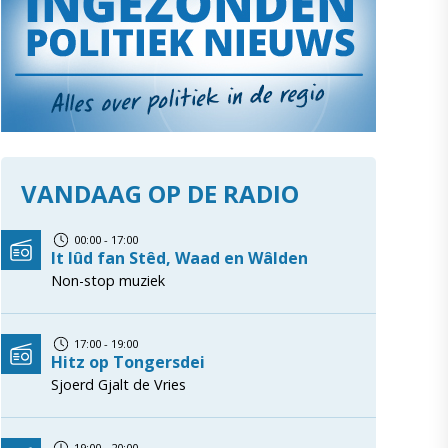
VANDAAG OP DE RADIO
00:00 - 17:00
It lûd fan Stêd, Waad en Wâlden
Non-stop muziek
17:00 - 19:00
Hitz op Tongersdei
Sjoerd Gjalt de Vries
19:00 - 20:00