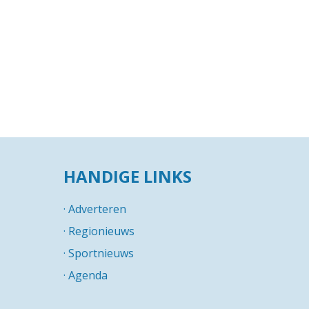
HANDIGE LINKS
·
Adverteren
·
Regionieuws
·
Sportnieuws
·
Agenda