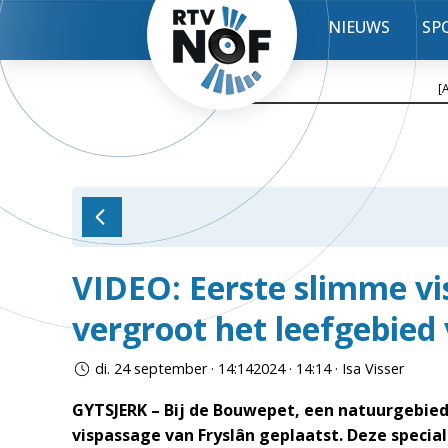
NIEUWS
SP
[
VIDEO: Eerste slimme vis
vergroot het leefgebied 
di. 24 september · 14:142024 · 14:14 · Isa Visser
GYTSJERK – Bij de Bouwepet, een natuurgebied B
vispassage van Fryslân geplaatst. Deze speci