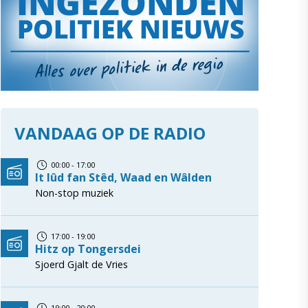
VANDAAG OP DE RADIO
00:00 - 17:00
It lûd fan Stêd, Waad en Wâlden
Non-stop muziek
17:00 - 19:00
Hitz op Tongersdei
Sjoerd Gjalt de Vries
19:00 - 20:00