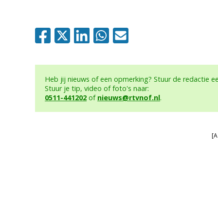
Heb jij nieuws of een opmerking? Stuur de redactie 
Stuur je tip, video of foto's naar:
0511-441202
of
nieuws@rtvnof.nl
.
[A