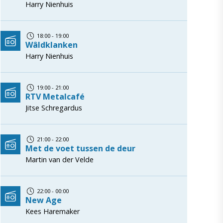
Harry Nienhuis
18:00 - 19:00
Wâldklanken
Harry Nienhuis
19:00 - 21:00
RTV Metalcafé
Jitse Schregardus
21:00 - 22:00
Met de voet tussen de deur
Martin van der Velde
22:00 - 00:00
New Age
Kees Haremaker