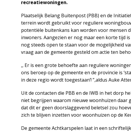
recreatiewoningen.
Plaatselijk Belang Buitenpost (PBB) en de Initiat
terrein wordt gebruikt voor reguliere woningbouw
potentiële buitenkans kan worden voor mensen die
inwoners. Aangezien er nog maar een korte tijd i
nog steeds open te staan voor de mogelijkheid 
vraag aan de gemeente gesteld om actie ten beh
,, Er is een grote behoefte aan reguliere woning
ons beroep op de gemeente en de provincie is ‘st
in deze regio wordt toegestaan’! ”,aldus Auke Att
Uit de contacten die PBB en de IWB in het dorp heb
niet begrijpen waarom nieuwe woonhuizen daar g
dat dit er geen doorslaggevend beletsel zou hoev
zich te blijven inzetten voor woonhuizen op de Ke
De gemeente Achtkarspelen laat in een schriftelijk