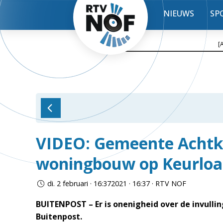
NIEUWS
SP
[
VIDEO: Gemeente Achtka
woningbouw op Keurloa
di. 2 februari · 16:372021 · 16:37 · RTV NOF
BUITENPOST – Er is onenigheid over de invulli
Buitenpost.