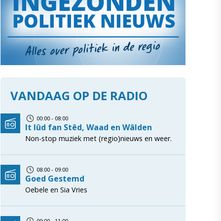
VANDAAG OP DE RADIO
00:00 - 08:00
It lûd fan Stêd, Waad en Wâlden
Non-stop muziek met (regio)nieuws en weer.
08:00 - 09:00
Goed Gestemd
Oebele en Sia Vries
09:00 - 11:00