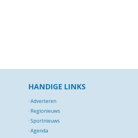
HANDIGE LINKS
·
Adverteren
·
Regionieuws
·
Sportnieuws
·
Agenda