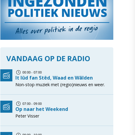
VANDAAG OP DE RADIO
00:00 - 07:00
It lûd fan Stêd, Waad en Wâlden
Non-stop muziek met (regio)nieuws en weer.
07:00 - 09:00
Op naar het Weekend
Peter Visser
09:00 - 10:00