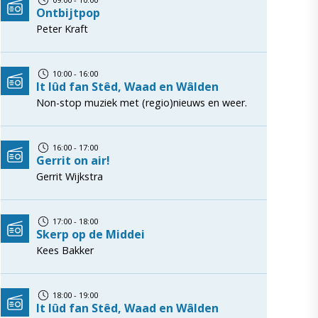
Ontbijtpop
Peter Kraft
10:00 - 16:00
It lûd fan Stêd, Waad en Wâlden
Non-stop muziek met (regio)nieuws en weer.
16:00 - 17:00
Gerrit on air!
Gerrit Wijkstra
17:00 - 18:00
Skerp op de Middei
Kees Bakker
18:00 - 19:00
It lûd fan Stêd, Waad en Wâlden