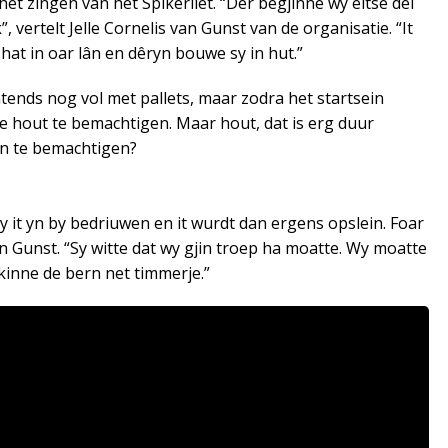
et zingen van het Spikerliet. “Dêr begjinne wy eltse dei
”, vertelt Jelle Cornelis van Gunst van de organisatie. “It
t hat in oar lân en dêryn bouwe sy in hut.”
htends nog vol met pallets, maar zodra het startsein
e hout te bemachtigen. Maar hout, dat is erg duur
en te bemachtigen?
 it yn by bedriuwen en it wurdt dan ergens opslein. Foar
n Gunst. “Sy witte dat wy gjin troep ha moatte. Wy moatte
 kinne de bern net timmerje.”