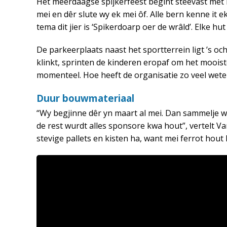
Het meerdaagse spijkerfeest begint steevast met h
mei en dêr slute wy ek mei ôf. Alle bern kenne it ek
tema dit jier is ‘Spikerdoarp oer de wrâld’. Elke hu
De parkeerplaats naast het sportterrein ligt ’s oc
klinkt, sprinten de kinderen eropaf om het mooist
momenteel. Hoe heeft de organisatie zo veel wet
Duur bouwmateriaal
“Wy begjinne dêr yn maart al mei. Dan sammelje wy
de rest wurdt alles sponsore kwa hout”, vertelt Va
stevige pallets en kisten ha, want mei ferrot hout