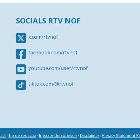
SOCIALS RTV NOF
x.com/rtvnof
facebook.com/rtvnof
youtube.com/user/rtvnof
tiktok.com/@rtvnof
act
·
Tip de redactie
·
Ingezonden brieven
·
Disclaimer
·
Privacy Statement 