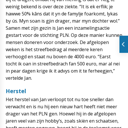
weinig bekend is over deze ziekte. “It is ek erflik; je
hawwe 50% kâns dat it yn de famylje foarkomt, lykas
by ús. Myn soan is gjin drager, mar myn dochter wol.”
Samen met zijn gezin is Jan een inzamelingsactie
gestart voor de stichting PLN. Op deze manier kunnen
mensen doneren voor onderzoek. De afgelopen
weken is het streefbedrag al meerdere keren
verhoogd en staat nu boven de 4000 euro. “Earst
tocht ik oan in streefbedrach fan 500 euro, mar al nei
in pear dagen krige ik it advys om it te ferheegjen,”
vertelde Jan.
Herstel
Het herstel van Jan verloopt tot nu toe sneller dan
verwacht en is nu hij een nieuw hart heeft niet meer
drager van het PLN gen. Hoewel hij in de afgelopen
jaren veel van zijn hobby’s, zoals skiën en schaatsen,
heeft moeten opgeven, hoopt hij in de toekomst weer