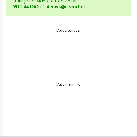
Stuur je tip, video of foto's naar:
0511-441202
of
nieuws@rtvnof.nl
.
[Advertenties]
[Advertenties]