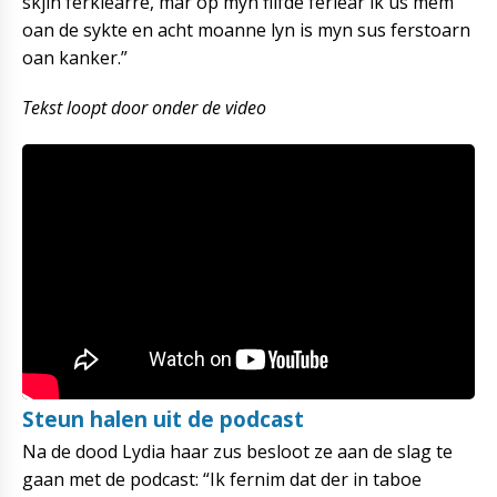
skjin ferklearre, mar op myn fiifde ferlear ik ús mem
oan de sykte en acht moanne lyn is myn sus ferstoarn
oan kanker.”
Tekst loopt door onder de video
Steun halen uit de podcast
Na de dood Lydia haar zus besloot ze aan de slag te
gaan met de podcast: “Ik fernim dat der in taboe