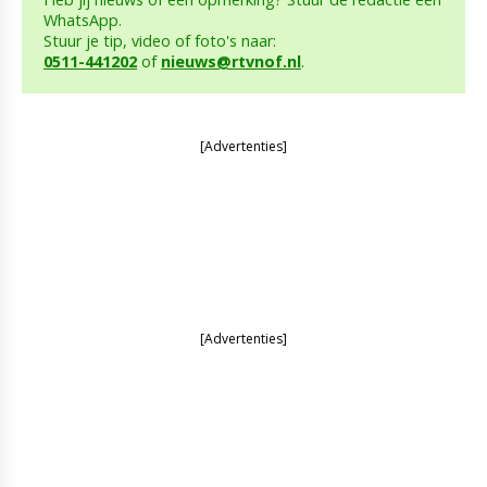
WhatsApp.
Stuur je tip, video of foto's naar:
0511-441202
of
nieuws@rtvnof.nl
.
[Advertenties]
[Advertenties]