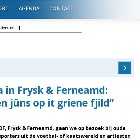
ORT
AGENDA
CONTACT
Advertentie]
 in Frysk & Ferneamd:
n jûns op it griene fjild”
OF, Frysk & Ferneamd, gaan we op bezoek bij oude
porters uit de voetbal- of kaatswereld en artiesten