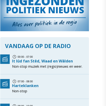
VANDAAG OP DE RADIO
00:00 - 07:00
It lûd fan Stêd, Waad en Wâlden
Non-stop muziek met (regio)nieuws en weer.
07:00 - 08:00
Harteklanken
Non-stop
08:00 - 10:00