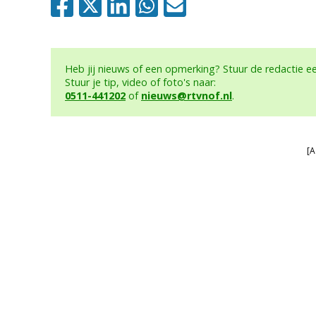
Heb jij nieuws of een opmerking? Stuur de redactie 
Stuur je tip, video of foto's naar:
0511-441202
of
nieuws@rtvnof.nl
.
[A