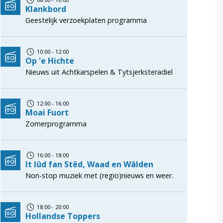
Klankbord
Geestelijk verzoekplaten programma
10:00 - 12:00
Op 'e Hichte
Nieuws uit Achtkarspelen & Tytsjerksteradiel
12:00 - 16:00
Moai Fuort
Zomerprogramma
16:00 - 18:00
It lûd fan Stêd, Waad en Wâlden
Non-stop muziek met (regio)nieuws en weer.
18:00 - 20:00
Hollandse Toppers