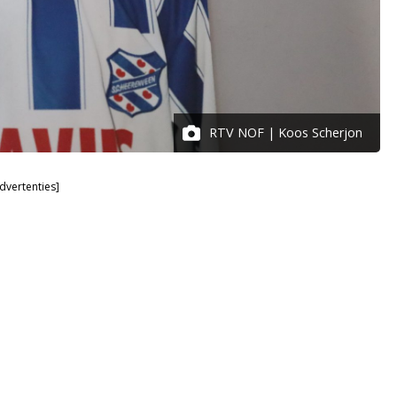
RTV NOF | Koos Scherjon
dvertenties]