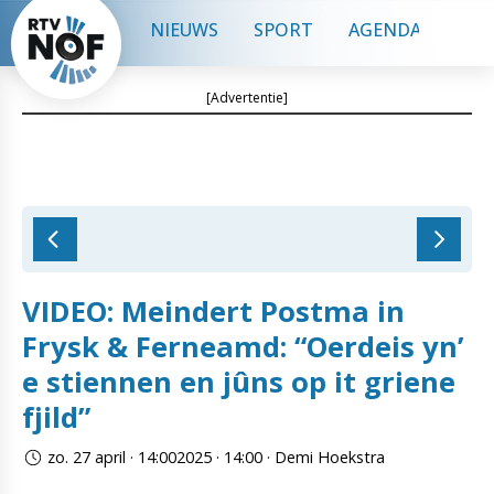
NIEUWS
SPORT
AGENDA
CON
[Advertentie]
VIDEO: Meindert Postma in
Frysk & Ferneamd: “Oerdeis yn’
e stiennen en jûns op it griene
fjild”
zo. 27 april · 14:002025 · 14:00 · Demi Hoekstra