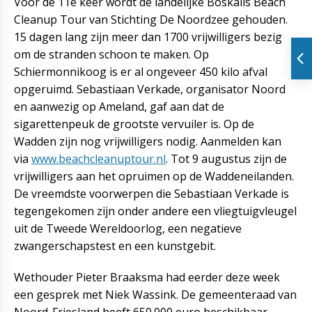
Voor de 11e keer wordt de landelijke Boskalis Beach
Cleanup Tour van Stichting De Noordzee gehouden.
15 dagen lang zijn meer dan 1700 vrijwilligers bezig
om de stranden schoon te maken. Op
Schiermonnikoog is er al ongeveer 450 kilo afval
opgeruimd. Sebastiaan Verkade, organisator Noord
en aanwezig op Ameland, gaf aan dat de
sigarettenpeuk de grootste vervuiler is. Op de
Wadden zijn nog vrijwilligers nodig. Aanmelden kan
via
www.beachcleanuptour.nl
. Tot 9 augustus zijn de
vrijwilligers aan het opruimen op de Waddeneilanden.
De vreemdste voorwerpen die Sebastiaan Verkade is
tegengekomen zijn onder andere een vliegtuigvleugel
uit de Tweede Wereldoorlog, een negatieve
zwangerschapstest en een kunstgebit.
Wethouder Pieter Braaksma had eerder deze week
een gesprek met Niek Wassink. De gemeenteraad van
Noord-Friesland heeft 650.000 euro beschikbaar