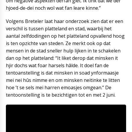
om negative aspekten dêrfan giet. Ik tink dat we dêr
hjoed-de-dei noch wol wat fan leare kinne.”
Volgens Breteler laat haar onderzoek zien dat er een
verschil is tussen platteland en stad, waarbij het
aantal zelfdodingen op het platteland opvallend hoog
is ten opzichte van steden. Ze merkt ook op dat
mensen in de stad sneller hulp lijken in te schakelen
dan op het platteland: “It liket derop dat minsken it
hjir dochs wat foar harsels hâlde. It doel fan de
tentoanstelling is dat minsken in soad ynformaasje
mei nei hûs nimme en om minsken neitinke te litten
hoe ’t se sels mei harren emoasjes omgean.” De
tentoonstelling is te bezichtigen tot en met 2 juni.