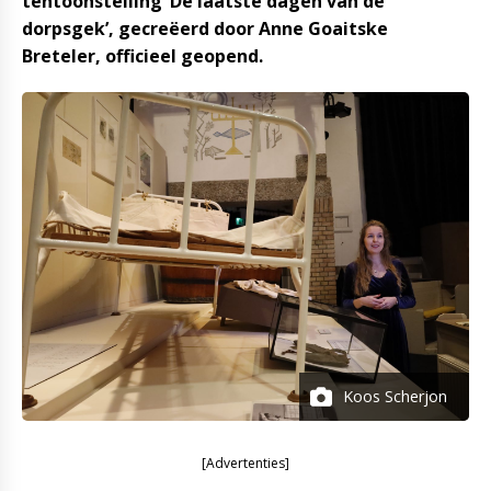
tentoonstelling ‘De laatste dagen van de
dorpsgek’, gecreëerd door Anne Goaitske
Breteler, officieel geopend.
Koos Scherjon
[Advertenties]