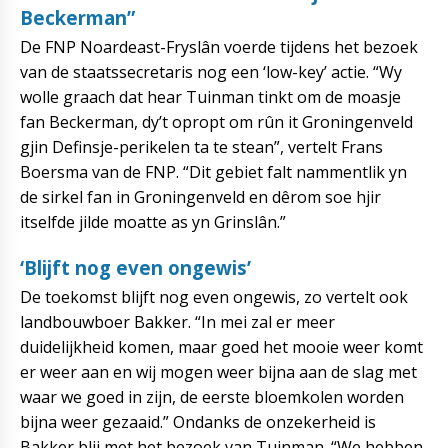
Beckerman”
De FNP Noardeast-Fryslân voerde tijdens het bezoek
van de staatssecretaris nog een ‘low-key’ actie. “Wy
wolle graach dat hear Tuinman tinkt om de moasje
fan Beckerman, dy’t opropt om rûn it Groningenveld
gjin Definsje-perikelen ta te stean”, vertelt Frans
Boersma van de FNP. “Dit gebiet falt nammentlik yn
de sirkel fan in Groningenveld en dêrom soe hjir
itselfde jilde moatte as yn Grinslân.”
‘Blijft nog even ongewis’
De toekomst blijft nog even ongewis, zo vertelt ook
landbouwboer Bakker. “In mei zal er meer
duidelijkheid komen, maar goed het mooie weer komt
er weer aan en wij mogen weer bijna aan de slag met
waar we goed in zijn, de eerste bloemkolen worden
bijna weer gezaaid.” Ondanks de onzekerheid is
Bakker blij met het bezoek van Tuinman. “We hebben