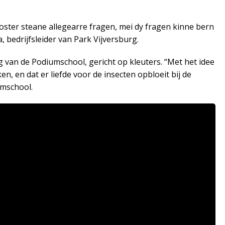
poster steane allegearre fragen, mei dy fragen kinne bern
, bedrijfsleider van Park Vijversburg.
g van de Podiumschool, gericht op kleuters. “Met het idee
n, en dat er liefde voor de insecten opbloeit bij de
umschool.