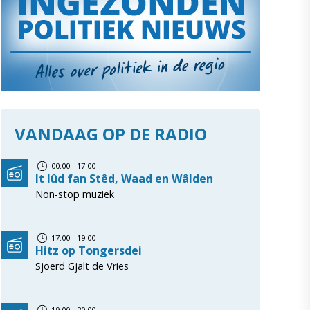
VANDAAG OP DE RADIO
00:00 - 17:00
It lûd fan Stêd, Waad en Wâlden
Non-stop muziek
17:00 - 19:00
Hitz op Tongersdei
Sjoerd Gjalt de Vries
19:00 - 20:00