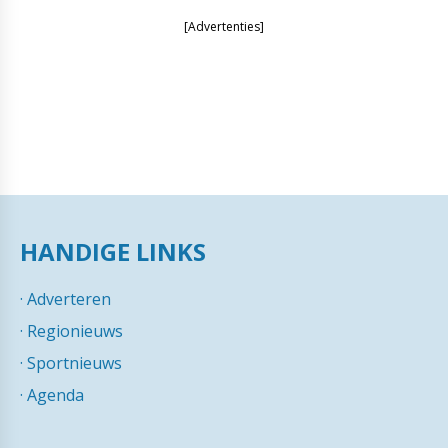
[Advertenties]
HANDIGE LINKS
·
Adverteren
·
Regionieuws
·
Sportnieuws
·
Agenda