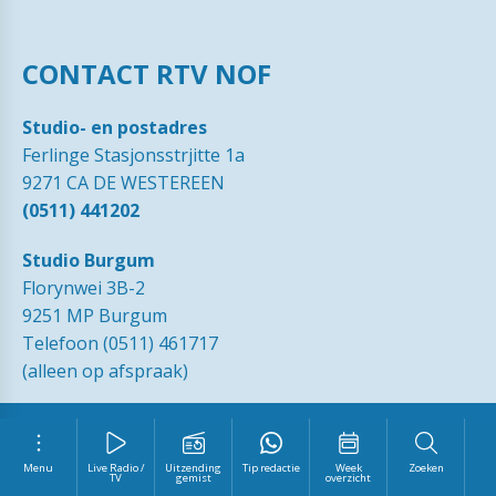
CONTACT RTV NOF
Studio- en postadres
Ferlinge Stasjonsstrjitte 1a
9271 CA DE WESTEREEN
(0511) 441202
Studio Burgum
Florynwei 3B-2
9251 MP Burgum
Telefoon (0511) 461717
(alleen op afspraak)
© 1989 - 2026 RTVNOF·
Contact
·
Tip de redactie
·
Ingezonden
brieven
·
Disclaimer
·
Privacy Statement RTV NOF
·
Vrijwilliger
worden?
Menu
Live Radio /
Uitzending
Tip redactie
Week
Zoeken
TV
gemist
overzicht