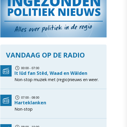
VANDAAG OP DE RADIO
00:00 - 07:00
It lûd fan Stêd, Waad en Wâlden
Non-stop muziek met (regio)nieuws en weer.
07:00 - 08:00
Harteklanken
Non-stop
08:00 - 10:00