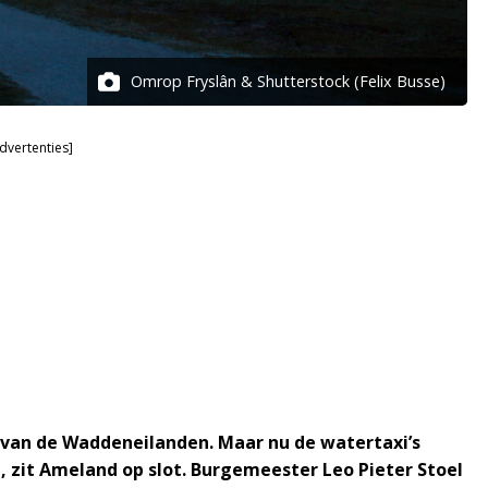
Omrop Fryslân & Shutterstock (Felix Busse)
dvertenties]
r van de Waddeneilanden. Maar nu de watertaxi’s
, zit Ameland op slot. Burgemeester Leo Pieter Stoel