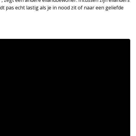
p”, zegt een andere eilandbewoner. Intussen zijn eilanders
 pas echt lastig als je in nood zit of naar een geliefde