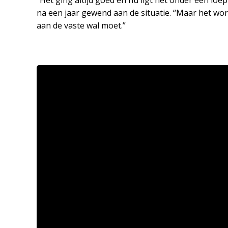
“Het ging altijd goed en nu ligt het onder een loe
na een jaar gewend aan de situatie. “Maar het wordt
aan de vaste wal moet.”