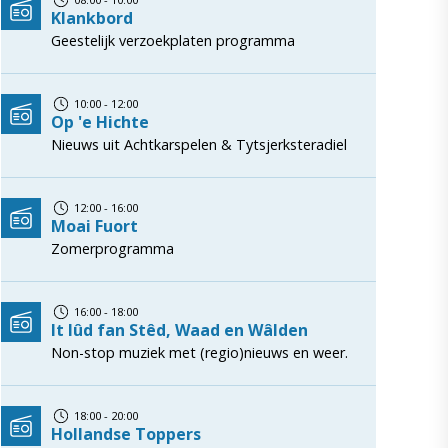
Klankbord
Geestelijk verzoekplaten programma
10:00 - 12:00
Op 'e Hichte
Nieuws uit Achtkarspelen & Tytsjerksteradiel
12:00 - 16:00
Moai Fuort
Zomerprogramma
16:00 - 18:00
It lûd fan Stêd, Waad en Wâlden
Non-stop muziek met (regio)nieuws en weer.
18:00 - 20:00
Hollandse Toppers