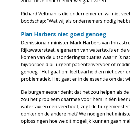
zodat deze ondernemer wel gaat varen.”
Richard Veltman is die ondernemer en wil niet veel 
boodschap: “Wat wij als ondernemers nodig hebben 
Plan Harbers niet goed genoeg
Demissionair minister Mark Harbers van Infrastru
Rijkswaterstaat, eigenaren van watertaxi’s en de v
komen van de uitzonderingssituaties waarin ’s n
bijvoorbeeld bij urgent patiëntenvervoer of reddin
genoeg. “Het gaat om leefbaarheid en niet over urg
problematiek. Het gaat er in de essentie om dat wij
De burgemeester denkt dat het zou helpen als de 
zou het probleem daarmee voor hem in één keer opg
watertaxi en een veerboot, zegt de burgemeester
donker en de andere niet? We nodigen het minister
oplossingen hoe we dit mogelijk kunnen gaan ma