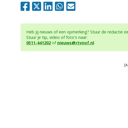
Heb jij nieuws of een opmerking? Stuur de redactie 
Stuur je tip, video of foto's naar:
0511-441202
of
nieuws@rtvnof.nl
.
[A