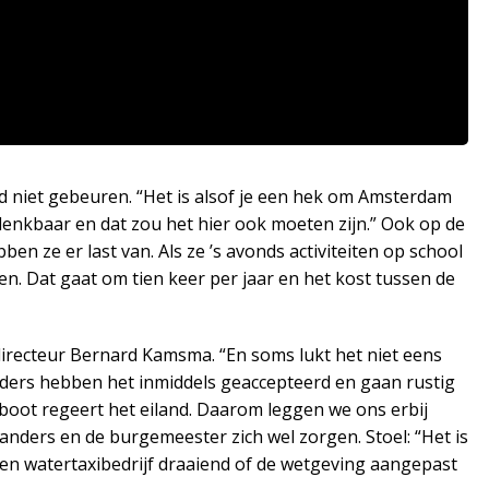
d niet gebeuren. “Het is alsof je een hek om Amsterdam
denkbaar en dat zou het hier ook moeten zijn.” Ook op de
 ze er last van. Als ze ’s avonds activiteiten op school
n. Dat gaat om tien keer per jaar en het kost tussen de
directeur Bernard Kamsma. “En soms lukt het niet eens
nders hebben het inmiddels geaccepteerd en gaan rustig
oot regeert het eiland. Daarom leggen we ons erbij
landers en de burgemeester zich wel zorgen. Stoel: “Het is
een watertaxibedrijf draaiend of de wetgeving aangepast