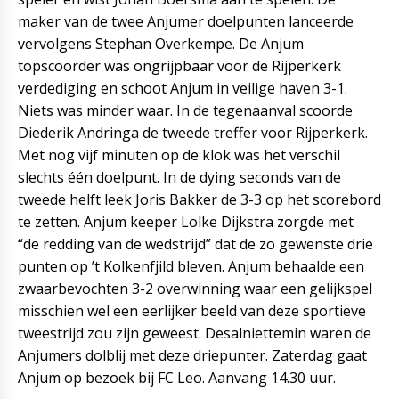
maker van de twee Anjumer doelpunten lanceerde
vervolgens Stephan Overkempe. De Anjum
topscoorder was ongrijpbaar voor de Rijperkerk
verdediging en schoot Anjum in veilige haven 3-1.
Niets was minder waar. In de tegenaanval scoorde
Diederik Andringa de tweede treffer voor Rijperkerk.
Met nog vijf minuten op de klok was het verschil
slechts één doelpunt. In de dying seconds van de
tweede helft leek Joris Bakker de 3-3 op het scorebord
te zetten. Anjum keeper Lolke Dijkstra zorgde met
“de redding van de wedstrijd” dat de zo gewenste drie
punten op ’t Kolkenfjild bleven. Anjum behaalde een
zwaarbevochten 3-2 overwinning waar een gelijkspel
misschien wel een eerlijker beeld van deze sportieve
tweestrijd zou zijn geweest. Desalniettemin waren de
Anjumers dolblij met deze driepunter. Zaterdag gaat
Anjum op bezoek bij FC Leo. Aanvang 14.30 uur.