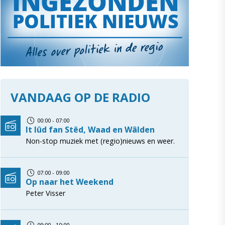
VANDAAG OP DE RADIO
00:00 - 07:00
It lûd fan Stêd, Waad en Wâlden
Non-stop muziek met (regio)nieuws en weer.
07:00 - 09:00
Op naar het Weekend
Peter Visser
09:00 - 10:00