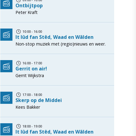
Ontbijtpop
Peter Kraft
10:00 - 16:00
It lûd fan Stêd, Waad en Wâlden
Non-stop muziek met (regio)nieuws en weer.
16:00 - 17:00
Gerrit on air!
Gerrit Wijkstra
17:00 - 18:00
Skerp op de Middei
Kees Bakker
18:00 - 19:00
It lûd fan Stêd, Waad en Wâlden