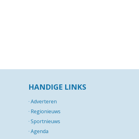
HANDIGE LINKS
·
Adverteren
·
Regionieuws
·
Sportnieuws
·
Agenda