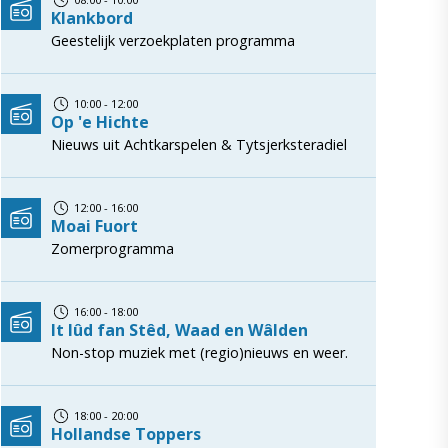
Klankbord
Geestelijk verzoekplaten programma
10:00 - 12:00
Op 'e Hichte
Nieuws uit Achtkarspelen & Tytsjerksteradiel
12:00 - 16:00
Moai Fuort
Zomerprogramma
16:00 - 18:00
It lûd fan Stêd, Waad en Wâlden
Non-stop muziek met (regio)nieuws en weer.
18:00 - 20:00
Hollandse Toppers