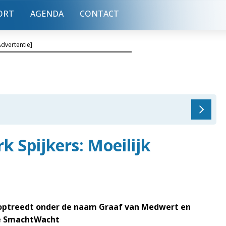
ORT
AGENDA
CONTACT
Advertentie]
 Spijkers: Moeilijk
e optreedt onder de naam Graaf van Medwert en
de SmachtWacht