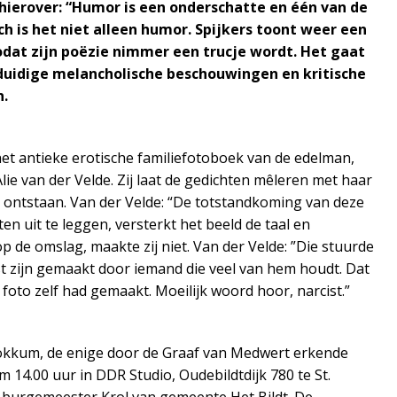
hierover: “Humor is een onderschatte en één van de
h is het niet alleen humor. Spijkers toont weer een
odat zijn poëzie nimmer een trucje wordt. Het gaat
duidige melancholische beschouwingen en kritische
n.
 het antieke erotische familiefotoboek van de edelman,
ie van der Velde. Zij laat de gedichten mêleren met haar
 ontstaan. Van der Velde: “De totstandkoming van deze
n uit te leggen, versterkt het beeld de taal en
p de omslag, maakte zij niet. Van der Velde: ”Die stuurde
st zijn gemaakt door iemand die veel van hem houdt. Dat
e foto zelf had gemaakt. Moeilijk woord hoor, narcist.”
n Dokkum, de enige door de Graaf van Medwert erkende
 14.00 uur in DDR Studio, Oudebildtdijk 780 te St.