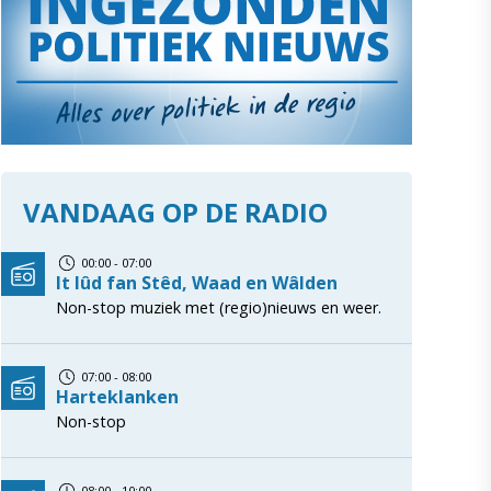
VANDAAG OP DE RADIO
00:00 - 07:00
It lûd fan Stêd, Waad en Wâlden
Non-stop muziek met (regio)nieuws en weer.
07:00 - 08:00
Harteklanken
Non-stop
08:00 - 10:00