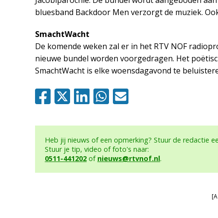
Jacobiparochie. De bundel wordt aangeboden aan
bluesband Backdoor Men verzorgt de muziek. Ook is
SmachtWacht
De komende weken zal er in het RTV NOF radiopr
nieuwe bundel worden voorgedragen. Het poëtis
SmachtWacht is elke woensdagavond te beluisteren
Heb jij nieuws of een opmerking? Stuur de redactie 
Stuur je tip, video of foto's naar:
0511-441202
of
nieuws@rtvnof.nl
.
[A