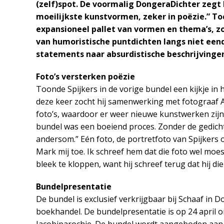
(zelf)spot. De voormalig DongeraDichter zegt 
moeilijkste kunstvormen, zeker in poëzie.” Toc
expansioneel pallet van vormen en thema’s, z
van humoristische puntdichten langs niet een
statements naar absurdistische beschrijvinge
Foto’s versterken poëzie
Toonde Spijkers in de vorige bundel een kijkje in
deze keer zocht hij samenwerking met fotograaf Al
foto’s, waardoor er weer nieuwe kunstwerken zijn
bundel was een boeiend proces. Zonder de gedichte
andersom.” Eén foto, de portretfoto van Spijkers o
Mark mij toe. Ik schreef hem dat die foto wel moe
bleek te kloppen, want hij schreef terug dat hij di
Bundelpresentatie
De bundel is exclusief verkrijgbaar bij Schaaf i
boekhandel. De bundelpresentatie is op 24 april om