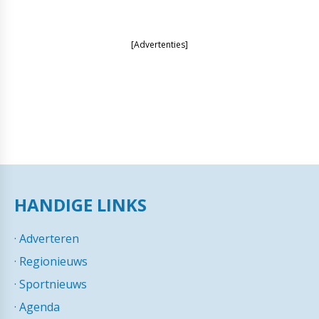
[Advertenties]
HANDIGE LINKS
·
Adverteren
·
Regionieuws
·
Sportnieuws
·
Agenda