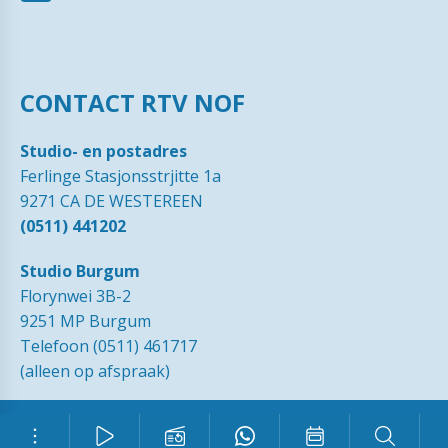
CONTACT RTV NOF
Studio- en postadres
Ferlinge Stasjonsstrjitte 1a
9271 CA DE WESTEREEN
(0511) 441202
Studio Burgum
Florynwei 3B-2
9251 MP Burgum
Telefoon (0511) 461717
(alleen op afspraak)
© 1989 - 2026 RTVNOF·
Contact
·
Tip de redactie
·
Ingezonden
brieven
·
Disclaimer
·
Privacy Statement RTV NOF
·
Vrijwilliger