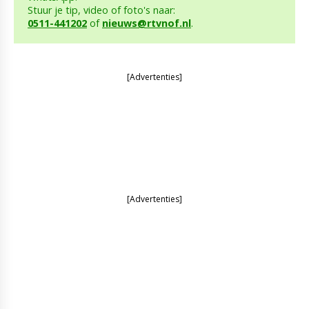
Stuur je tip, video of foto's naar:
0511-441202
of
nieuws@rtvnof.nl
.
[Advertenties]
[Advertenties]