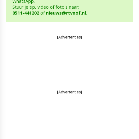
WhatsApp.
Stuur je tip, video of foto's naar:
0511-441202
of
nieuws@rtvnof.nl
.
[Advertenties]
[Advertenties]