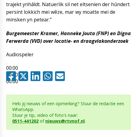
trajekt ynhâldt. Natuerlik sil net eltsenien der hûndert
persint lokkich mei wêze, mar wy moatte mei de
minsken yn petear.”
Burgemeester Kramer, Hanneke Jouta (FNP) en Digna
Ferwerda (VVD) over locatie- en draagvlakonderzoek
Audiospeler
00:00
00:00
00:00
Heb jij nieuws of een opmerking? Stuur de redactie een
WhatsApp.
Stuur je tip, video of foto's naar:
0511-441202
of
nieuws@rtvnof.nl
.