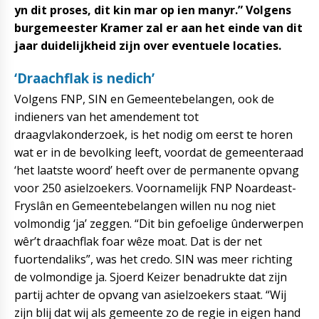
yn dit proses, dit kin mar op ien manyr.” Volgens
burgemeester Kramer zal er aan het einde van dit
jaar duidelijkheid zijn over eventuele locaties.
‘Draachflak is nedich’
Volgens FNP, SIN en Gemeentebelangen, ook de
indieners van het amendement tot
draagvlakonderzoek, is het nodig om eerst te horen
wat er in de bevolking leeft, voordat de gemeenteraad
‘het laatste woord’ heeft over de permanente opvang
voor 250 asielzoekers. Voornamelijk FNP Noardeast-
Fryslân en Gemeentebelangen willen nu nog niet
volmondig ‘ja’ zeggen. “Dit bin gefoelige ûnderwerpen
wêr’t draachflak foar wêze moat. Dat is der net
fuortendaliks”, was het credo. SIN was meer richting
de volmondige ja. Sjoerd Keizer benadrukte dat zijn
partij achter de opvang van asielzoekers staat. “Wij
zijn blij dat wij als gemeente zo de regie in eigen hand