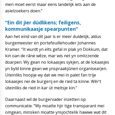
men moet eerst maar eens landelijk iets aan de
asielzoekers doen.”
“Ein dit jier dúdlikens; feiligens,
kommunikaasje spearpunten”
Aan het eind van dit jaar is er meer duidelijk, aldus
burgemeester en portefeuillehouder Johannes
Kramer. “It wurdt yn elts gefal in plak yn Dokkum, dat
kin oan de râne wêze, mar wis net yn omlizzende
doarpen. Wy gean no lokaasjes sykjen, at de lokaasjes
yn byld binne gean we ynspraakjûnen organisearjen.
Uteinliks hoopje wy dat we mei in palet fan trije
lokaasjes nei de burgerij en de ried ta kinne. Wêr’t
úteinliks de ried in kar út meitsje kin.”
Daarnaast wil de burgervader inzetten op
communicatie. “Wy moatte hjir tige transparant mei
omgean, minsken moatte ynsjochtelik hawwe wat dit