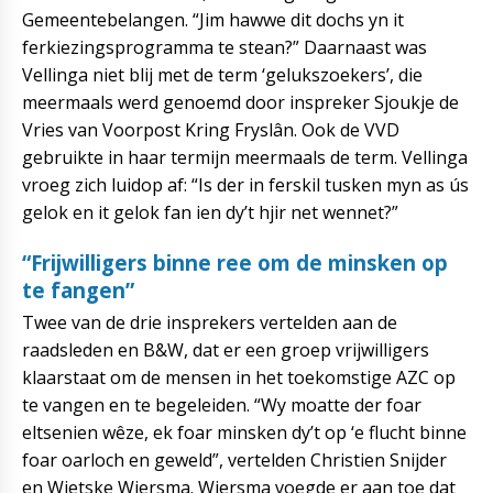
Gemeentebelangen. “Jim hawwe dit dochs yn it
ferkiezingsprogramma te stean?” Daarnaast was
Vellinga niet blij met de term ‘gelukszoekers’, die
meermaals werd genoemd door inspreker Sjoukje de
Vries van Voorpost Kring Fryslân. Ook de VVD
gebruikte in haar termijn meermaals de term. Vellinga
vroeg zich luidop af: “Is der in ferskil tusken myn as ús
gelok en it gelok fan ien dy’t hjir net wennet?”
“Frijwilligers binne ree om de minsken op
te fangen”
Twee van de drie insprekers vertelden aan de
raadsleden en B&W, dat er een groep vrijwilligers
klaarstaat om de mensen in het toekomstige AZC op
te vangen en te begeleiden. “Wy moatte der foar
eltsenien wêze, ek foar minsken dy’t op ‘e flucht binne
foar oarloch en geweld”, vertelden Christien Snijder
en Wietske Wiersma. Wiersma voegde er aan toe dat